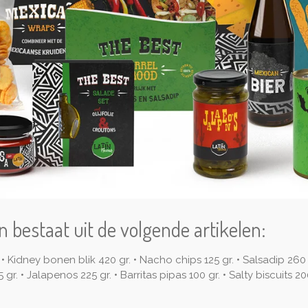
n bestaat uit de volgende artikelen:
• Kidney bonen blik 420 gr. • Nacho chips 125 gr. • Salsadip 260
gr. • Jalapenos 225 gr. • Barritas pipas 100 gr. • Salty biscuits 20