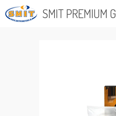
Ga
SMIT PREMIUM G
direct
naar
de
hoofdinhoud