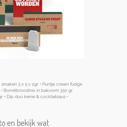
 smaken 3 x 5 x 2gr. • Puntje cream fudge
. • Borrelbroodmix in bakvorm 350 gr.
. • Dip duo kerrie & cocktailsaus •
oto en bekijk wat