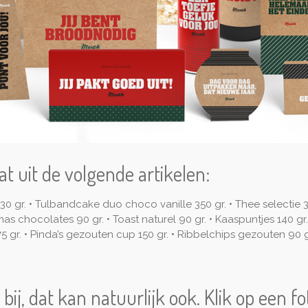
t uit de volgende artikelen:
30 gr. • Tulbandcake duo choco vanille 350 gr. • Thee selectie 3
s chocolates 90 gr. • Toast naturel 90 gr. • Kaaspuntjes 140 gr
gr. • Pinda’s gezouten cup 150 gr. • Ribbelchips gezouten 90 gr
bij, dat kan natuurlijk ook. Klik op een f