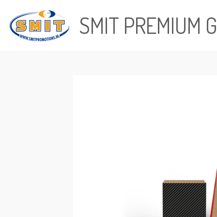
Ga
SMIT PREMIUM G
direct
naar
de
hoofdinhoud