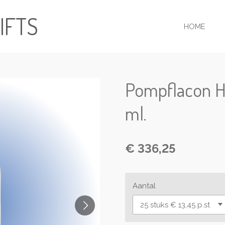
IFTS
HOME
Pompflacon H
ml.
€ 336,25
Aantal