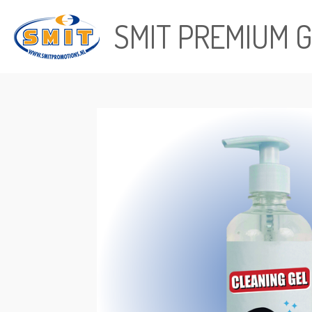
Ga
SMIT PREMIUM G
direct
naar
de
hoofdinhoud