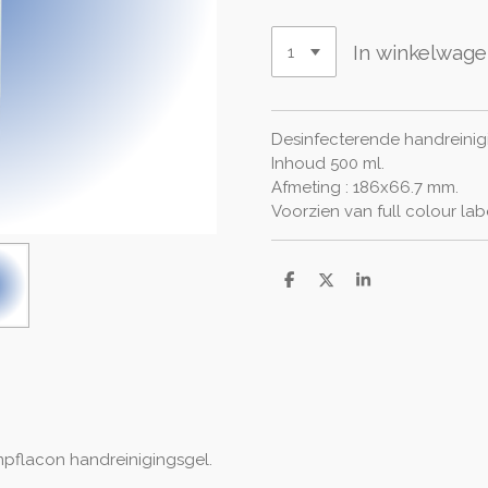
In winkelwag
Desinfecterende handreinig
Inhoud 500 ml.
Afmeting : 186x66.7 mm.
Voorzien van full colour lab
D
D
S
e
e
h
l
e
a
e
l
r
n
e
pflacon handreinigingsgel.