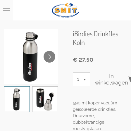
Ga
direct
naar
de
hoofdinhoud
iBirdies Drinkfles
Koln
€ 27,50
In
winkelwagen
590 ml koper vacuüm
geïsoleerde drinkfles.
Duurzame,
dubbelwandige
roestvrijstalen