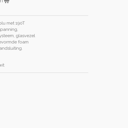
en
plu met 190T
spanning,
ysteem, glasvezel
rgevormde foam
ndsluiting.
wit