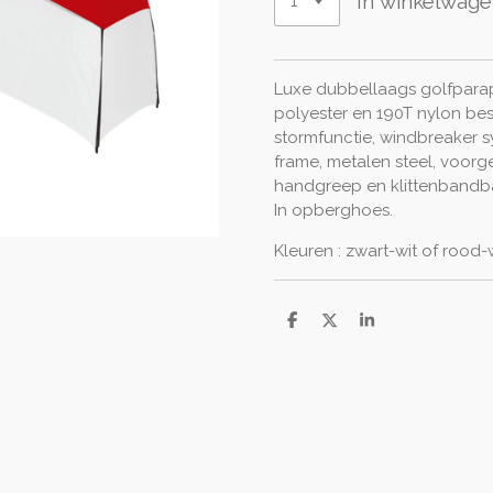
In winkelwag
Luxe dubbellaags golfpara
polyester en 190T nylon be
stormfunctie, windbreaker s
frame, metalen steel, voo
handgreep en klittenbandba
In opberghoes.
Kleuren : zwart-wit of rood-
D
D
S
e
e
h
l
e
a
e
l
r
n
e