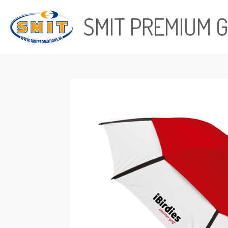
Ga
SMIT PREMIUM G
direct
naar
de
hoofdinhoud