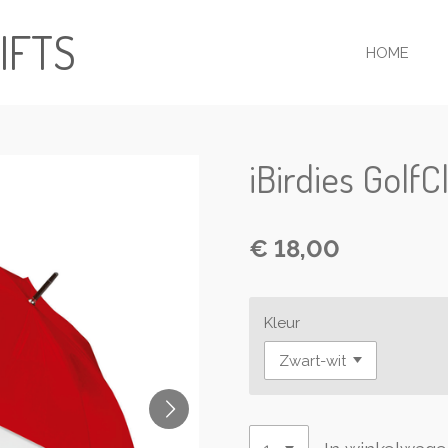
IFTS
HOME
iBirdies GolfC
€ 18,00
Kleur