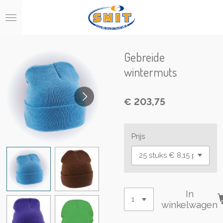
Ga
direct
naar
de
hoofdinhoud
Gebreide
wintermuts
€ 203,75
Prijs
In
winkelwagen