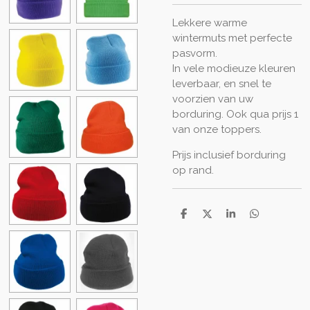
Lekkere warme
wintermuts met perfecte
pasvorm.
In vele modieuze kleuren
leverbaar, en snel te
voorzien van uw
borduring. Ook qua prijs 1
van onze toppers.
Prijs inclusief borduring
op rand.
D
D
S
D
e
e
h
e
l
e
a
l
e
l
r
e
n
e
n