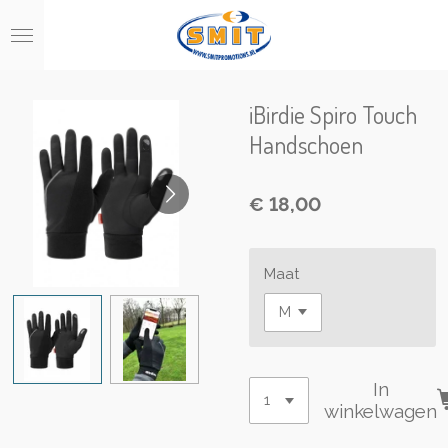
Ga
direct
naar
de
hoofdinhoud
iBirdie Spiro Touch
Handschoen
€ 18,00
Maat
In
winkelwagen