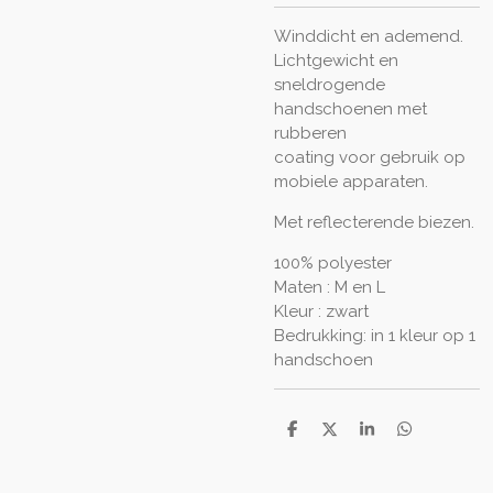
Winddicht en ademend.
Lichtgewicht en
sneldrogende
handschoenen met
rubberen
coating voor gebruik op
mobiele apparaten.
Met reflecterende biezen.
100% polyester
Maten : M en L
Kleur : zwart
Bedrukking: in 1 kleur op 1
handschoen
D
D
S
D
e
e
h
e
l
e
a
l
e
l
r
e