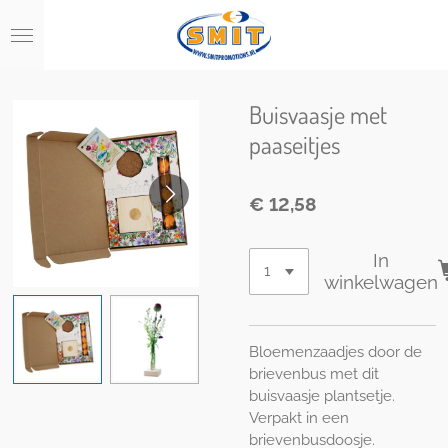
Ga
direct
naar
de
hoofdinhoud
Buisvaasje met
paaseitjes
€ 12,58
In
winkelwagen
Bloemenzaadjes door de
brievenbus met dit
buisvaasje plantsetje.
Verpakt in een
brievenbusdoosje.