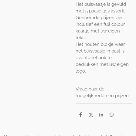
Het buisvaasje is gevuld
met 5 paaseitjes assorti.
Genoemde prijzen zijn
inclusief een full colour
kaartje met uw eigen
tekst.
Het houten blokje waar
het buisvaasje in past is
eventueel ook te
bedrukken met uw eigen
logo.
Vraag naar de
mogelijkheden en prijzen.
D
D
S
D
e
e
h
e
l
e
a
l
e
l
r
e
n
e
n